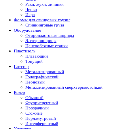
Раки, жуки, личинки
Черви
Икра
Формы для свинцовых грузил
Спиннинговые груза
Оборудование
Фторопластовые шприцы
Электрошприцы
Центробежные станки
Пластизоль
Плавающий
Тонущий
Глиттер
Металлизированный
Голографический
Неоновый
Металлизированный сверхтермостойкий
Колер
Обычный
Флуорисцентный
Прозрачный
Сложные
Перламутровый
Интерферентный
Упаковка