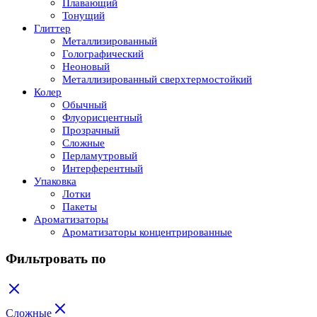
Плавающий
Тонущий
Глиттер
Металлизированный
Голографический
Неоновый
Металлизированный сверхтермостойкий
Колер
Обычный
Флуорисцентный
Прозрачный
Сложные
Перламутровый
Интерферентный
Упаковка
Лотки
Пакеты
Ароматизаторы
Ароматизаторы концентрированные
Фильтровать по
Сложные