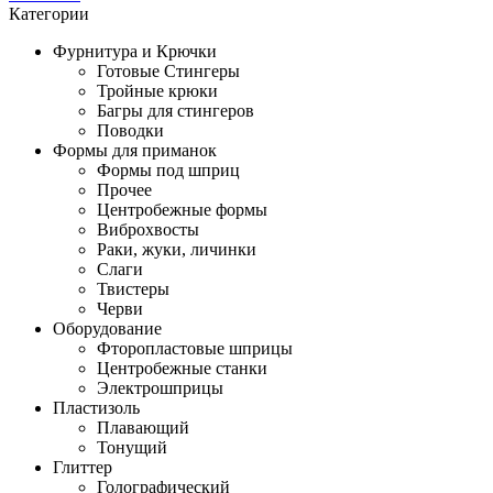
Категории
Фурнитура и Крючки
Готовые Стингеры
Тройные крюки
Багры для стингеров
Поводки
Формы для приманок
Формы под шприц
Прочее
Центробежные формы
Виброхвосты
Раки, жуки, личинки
Слаги
Твистеры
Черви
Оборудование
Фторопластовые шприцы
Центробежные станки
Электрошприцы
Пластизоль
Плавающий
Тонущий
Глиттер
Голографический