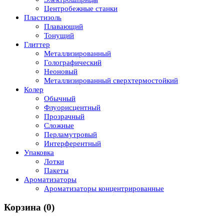
Центробежные станки
Пластизоль
Плавающий
Тонущий
Глиттер
Металлизированный
Голографический
Неоновый
Металлизированный сверхтермостойкий
Колер
Обычный
Флуорисцентный
Прозрачный
Сложные
Перламутровый
Интерферентный
Упаковка
Лотки
Пакеты
Ароматизаторы
Ароматизаторы концентрированные
Корзина
(0)