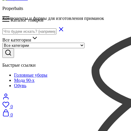
Properbaits
Компоненты и формы для изготовления приманок
Каталог товаров
Все категории
Быстрые ссылки
Головные уборы
Мода 90-х
Обувь
0
0