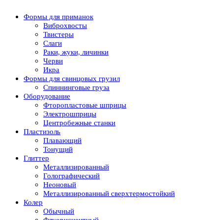
Формы для приманок
Виброхвосты
Твистеры
Слаги
Раки, жуки, личинки
Черви
Икра
Формы для свинцовых грузил
Спиннинговые груза
Оборудование
Фторопластовые шприцы
Электрошприцы
Центробежные станки
Пластизоль
Плавающий
Тонущий
Глиттер
Металлизированный
Голографический
Неоновый
Металлизированный сверхтермостойкий
Колер
Обычный
Флуорисцентный