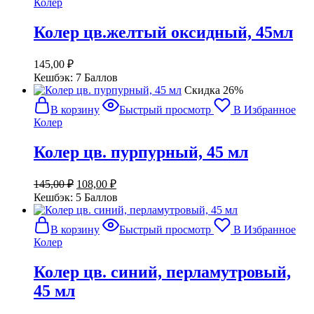
Колер
Колер цв.желтый оксидный, 45мл
145,00
₽
Кешбэк:
7 Баллов
Cкидка 26%
В корзину
Быстрый просмотр
В Избранное
Колер
Колер цв. пурпурный, 45 мл
Первоначальная
Текущая
145,00
₽
108,00
₽
цена
цена:
Кешбэк:
5 Баллов
составляла
108,00 ₽.
145,00 ₽.
В корзину
Быстрый просмотр
В Избранное
Колер
Колер цв. синий, перламутровый,
45 мл