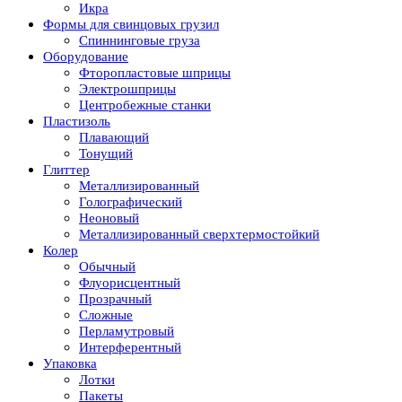
Икра
Формы для свинцовых грузил
Спиннинговые груза
Оборудование
Фторопластовые шприцы
Электрошприцы
Центробежные станки
Пластизоль
Плавающий
Тонущий
Глиттер
Металлизированный
Голографический
Неоновый
Металлизированный сверхтермостойкий
Колер
Обычный
Флуорисцентный
Прозрачный
Сложные
Перламутровый
Интерферентный
Упаковка
Лотки
Пакеты