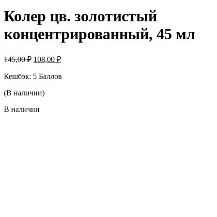
Колер цв. золотистый
концентрированный, 45 мл
Первоначальная
Текущая
145,00
₽
108,00
₽
цена
цена:
составляла
Кешбэк:
5 Баллов
108,00 ₽.
145,00 ₽.
(В наличии)
В наличии