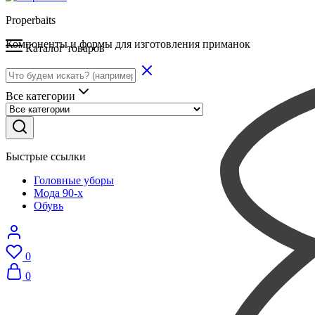
Properbaits
Компоненты и формы для изготовления приманок
Каталог товаров
Все категории
Быстрые ссылки
Головные уборы
Мода 90-х
Обувь
0
0