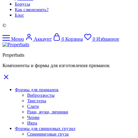
Бонусы
Как сэкономить?
Блог
©
Меню
Аккаунт
0
Корзина
0
Избранное
Properbaits
Компоненты и формы для изготовления приманок
Формы для приманок
Виброхвосты
Твистеры
Слаги
Раки, жуки, личинки
Черви
Икра
Формы для свинцовых грузил
Спиннинговые груза