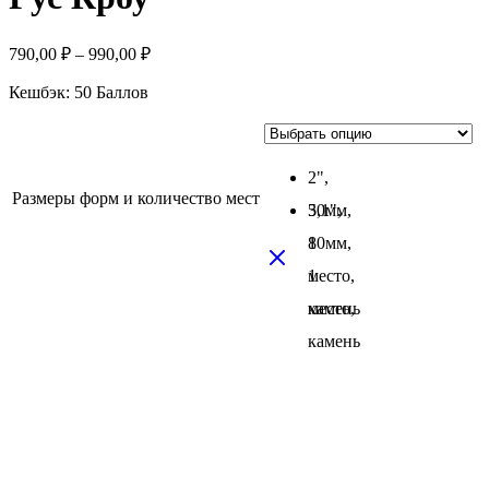
790,00
₽
–
990,00
₽
Кешбэк:
50 Баллов
2",
Размеры форм и количество мест
50мм,
3,1",
1
80мм,
место,
1
камень
место,
камень