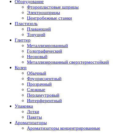
Оборудование
Фторопластовые шприцы
Электрошприцы
Центробежные станки
Пластизоль
Плавающий
Тонущий
Глиттер
Металлизированный
Голографический
Неоновый
Металлизированный сверхтермостойкий
Колер
Обычный
Флуорисцентный
Прозрачный
Сложные
Перламутровый
Интерферентный
Упаковка
Лотки
Пакеты
Ароматизаторы
Ароматизаторы концентрированные