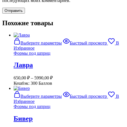
последующих моих комментариев.
Похожие товары
Этот
Выберите параметры
Быстрый просмотр
В
товар
Избранное
имеет
Формы под шприц
несколько
вариаций.
Лавра
Опции
можно
выбрать
650,00
₽
–
5990,00
₽
на
Кешбэк:
300 Баллов
странице
товара.
Этот
Выберите параметры
Быстрый просмотр
В
товар
Избранное
имеет
Формы под шприц
несколько
вариаций.
Бивер
Опции
можно