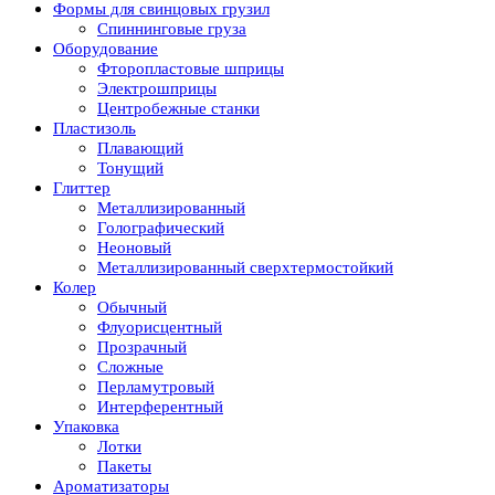
Формы для свинцовых грузил
Спиннинговые груза
Оборудование
Фторопластовые шприцы
Электрошприцы
Центробежные станки
Пластизоль
Плавающий
Тонущий
Глиттер
Металлизированный
Голографический
Неоновый
Металлизированный сверхтермостойкий
Колер
Обычный
Флуорисцентный
Прозрачный
Сложные
Перламутровый
Интерферентный
Упаковка
Лотки
Пакеты
Ароматизаторы