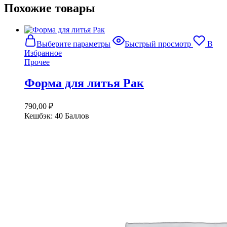
Похожие товары
Этот
Выберите параметры
Быстрый просмотр
В
товар
Избранное
имеет
Прочее
несколько
вариаций.
Форма для литья Рак
Опции
можно
выбрать
790,00
₽
на
Кешбэк:
40 Баллов
странице
товара.