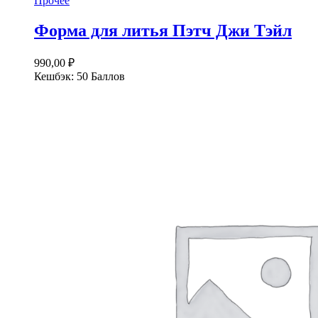
Прочее
несколько
вариаций.
Форма для литья Пэтч Джи Тэйл
Опции
можно
выбрать
990,00
₽
на
Кешбэк:
50 Баллов
странице
товара.