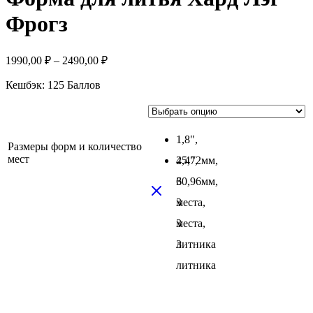
Фрогз
1990,00
₽
–
2490,00
₽
Кешбэк:
125 Баллов
1,8",
Размеры форм и количество
мест
45,72мм,
2,4",
3
60,96мм,
места,
3
3
места,
литника
3
литника