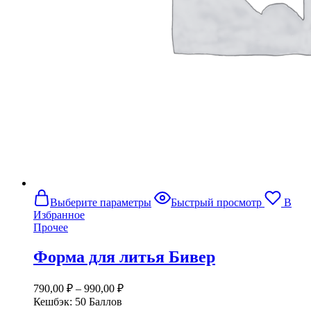
Этот
Выберите параметры
Быстрый просмотр
В
товар
Избранное
имеет
Прочее
несколько
вариаций.
Форма для литья Бивер
Опции
можно
выбрать
790,00
₽
–
990,00
₽
на
Кешбэк:
50 Баллов
странице