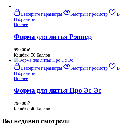
Этот
Выберите параметры
Быстрый просмотр
В
товар
Избранное
имеет
Прочее
несколько
вариаций.
Форма для литья Рэппер
Опции
можно
выбрать
990,00
₽
на
Кешбэк:
50 Баллов
странице
товара.
Этот
Выберите параметры
Быстрый просмотр
В
товар
Избранное
имеет
Прочее
несколько
вариаций.
Форма для литья Про Эс-Эс
Опции
можно
выбрать
790,00
₽
на
Кешбэк:
40 Баллов
странице
товара.
Вы недавно смотрели