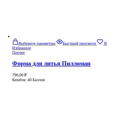
Этот
Выберите параметры
Быстрый просмотр
В
товар
Избранное
имеет
Прочее
несколько
вариаций.
Форма для литья Пилломан
Опции
можно
выбрать
790,00
₽
на
Кешбэк:
40 Баллов
странице
товара.