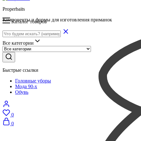
Properbaits
Компоненты и формы для изготовления приманок
Каталог товаров
Все категории
Быстрые ссылки
Головные уборы
Мода 90-х
Обувь
0
0