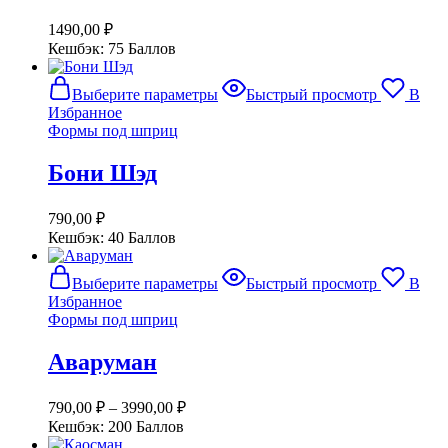
можно
выбрать
1490,00
₽
на
Кешбэк:
75 Баллов
странице
товара.
Этот
Выберите параметры
Быстрый просмотр
В
товар
Избранное
имеет
Формы под шприц
несколько
вариаций.
Бони Шэд
Опции
можно
выбрать
790,00
₽
на
Кешбэк:
40 Баллов
странице
товара.
Этот
Выберите параметры
Быстрый просмотр
В
товар
Избранное
имеет
Формы под шприц
несколько
вариаций.
Аваруман
Опции
можно
выбрать
790,00
₽
–
3990,00
₽
на
Кешбэк:
200 Баллов
странице