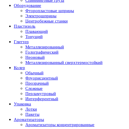
Спиннинговые груза
Оборудование
Фторопластовые шприцы
Электрошприцы
Центробежные станки
Пластизоль
Плавающий
Тонущий
Глиттер
Металлизированный
Голографический
Неоновый
Металлизированный сверхтермостойкий
Колер
Обычный
Флуорисцентный
Прозрачный
Сложные
Перламутровый
Интерферентный
Упаковка
Лотки
Пакеты
Ароматизаторы
Ароматизаторы концентрированные