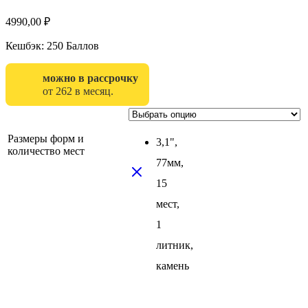
4990,00
₽
Кешбэк:
250 Баллов
можно в рассрочку
от 262 в месяц.
Размеры форм и
3,1",
количество мест
77мм,
15
мест,
1
литник,
камень