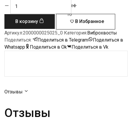
Количество
то
мес
товара
то
Форма
В корзину
В Избранное
для
литья
Артикул:
2000000025025_0
Категория:
Виброхвосты
Комплекс
Поделиться:
Поделиться в Telegram
Поделиться в
Шад
Whatsapp
Поделиться в Ok
Поделиться в Vk
Отзывы
Отзывы