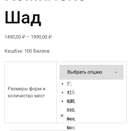
Шад
1490,00
₽
–
1990,00
₽
Кешбэк:
100 Баллов
5",
Размеры форм и
125
4",
количество мест
mm,
100
5,3",
1
mm,
135
мес
1
mm,
то
мес
1