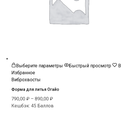
Этот
Выберите параметры
Быстрый просмотр
В
товар
Избранное
имеет
Виброхвосты
несколько
Форма для литья Огайо
вариаций.
790,00
₽
–
890,00
₽
Опции
Кешбэк:
45 Баллов
можно
выбрать
на
странице