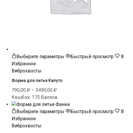
Этот
Выберите параметры
Быстрый просмотр
В
товар
Избранное
имеет
Виброхвосты
несколько
Форма для литья Капуто
вариаций.
790,00
₽
–
3490,00
₽
Опции
Кешбэк:
175 Баллов
можно
выбрать
Этот
Выберите параметры
Быстрый просмотр
В
на
товар
Избранное
странице
имеет
Виброхвосты
товара.
несколько