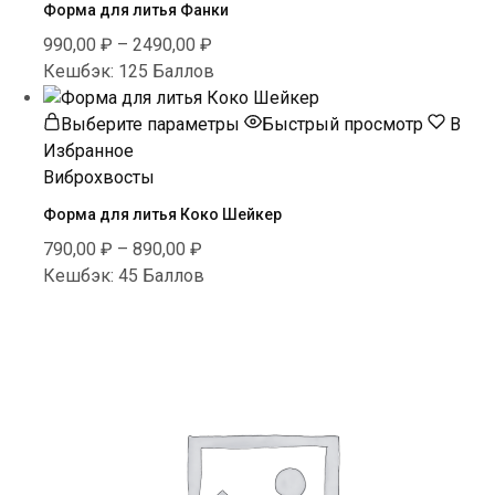
Форма для литья Фанки
вариаций.
990,00
₽
–
2490,00
₽
Опции
Кешбэк:
125 Баллов
можно
выбрать
Этот
Выберите параметры
Быстрый просмотр
В
на
товар
Избранное
странице
имеет
Виброхвосты
товара.
несколько
Форма для литья Коко Шейкер
вариаций.
790,00
₽
–
890,00
₽
Опции
Кешбэк:
45 Баллов
можно
выбрать
на
странице
товара.