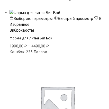
Этот
Выберите параметры
Быстрый просмотр
В
товар
Избранное
имеет
Виброхвосты
несколько
Форма для литья Биг Бой
вариаций.
1990,00
₽
–
4490,00
₽
Опции
Кешбэк:
225 Баллов
можно
выбрать
на
странице
товара.