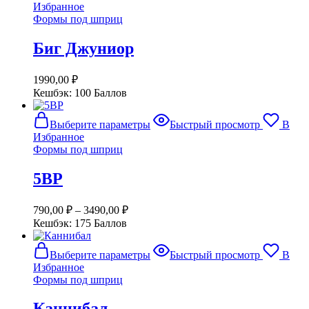
Избранное
имеет
Формы под шприц
несколько
вариаций.
Биг Джуниор
Опции
можно
выбрать
1990,00
₽
на
Кешбэк:
100 Баллов
странице
товара.
Этот
Выберите параметры
Быстрый просмотр
В
товар
Избранное
имеет
Формы под шприц
несколько
вариаций.
5ВР
Опции
можно
выбрать
790,00
₽
–
3490,00
₽
на
Кешбэк:
175 Баллов
странице
товара.
Этот
Выберите параметры
Быстрый просмотр
В
товар
Избранное
имеет
Формы под шприц
несколько
вариаций.
Каннибал