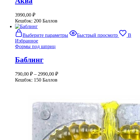
Аква
Опции
можно
выбрать
3990,00
₽
на
Кешбэк:
200 Баллов
странице
товара.
Этот
Выберите параметры
Быстрый просмотр
В
товар
Избранное
имеет
Формы под шприц
несколько
вариаций.
Баблинг
Опции
можно
выбрать
790,00
₽
–
2990,00
₽
на
Кешбэк:
150 Баллов
странице
товара.