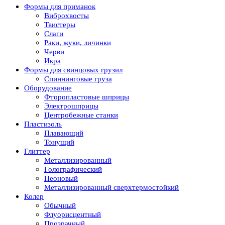
Формы для приманок
Виброхвосты
Твистеры
Слаги
Раки, жуки, личинки
Черви
Икра
Формы для свинцовых грузил
Спиннинговые груза
Оборудование
Фторопластовые шприцы
Электрошприцы
Центробежные станки
Пластизоль
Плавающий
Тонущий
Глиттер
Металлизированный
Голографический
Неоновый
Металлизированный сверхтермостойкий
Колер
Обычный
Флуорисцентный
Прозрачный