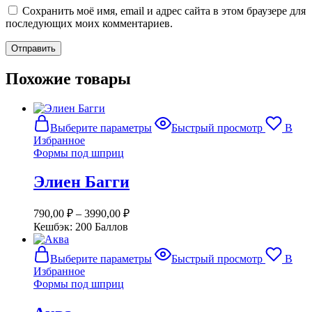
Сохранить моё имя, email и адрес сайта в этом браузере для
последующих моих комментариев.
Похожие товары
Этот
Выберите параметры
Быстрый просмотр
В
товар
Избранное
имеет
Формы под шприц
несколько
вариаций.
Элиен Багги
Опции
можно
выбрать
790,00
₽
–
3990,00
₽
на
Кешбэк:
200 Баллов
странице
товара.
Этот
Выберите параметры
Быстрый просмотр
В
товар
Избранное
имеет
Формы под шприц
несколько
вариаций.