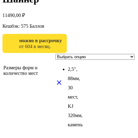
11490,00
₽
Кешбэк:
575 Баллов
можно в рассрочку
от 604 в месяц.
Размеры форм и
2,5",
количество мест
88мм,
30
мест,
KJ
320мм,
камень