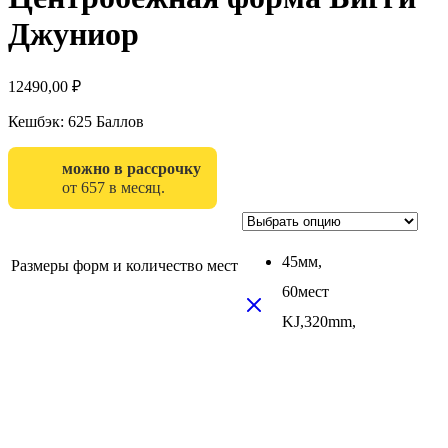
Джуниор
12490,00
₽
Кешбэк:
625 Баллов
можно в рассрочку
от 657 в месяц.
45мм,
Размеры форм и количество мест
60мест
KJ,320mm,