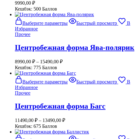
9990,00
₽
Кешбэк:
500 Баллов
Этот
Выберите параметры
Быстрый просмотр
В
товар
Избранное
имеет
Прочее
несколько
вариаций.
Центробежная форма Ява-полярик
Опции
можно
выбрать
8990,00
₽
–
15490,00
₽
на
Кешбэк:
775 Баллов
странице
товара.
Этот
Выберите параметры
Быстрый просмотр
В
товар
Избранное
имеет
Прочее
несколько
вариаций.
Центробежная форма Багс
Опции
можно
выбрать
11490,00
₽
–
13490,00
₽
на
Кешбэк:
675 Баллов
странице
товара.
Этот