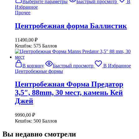
Выберите параметры
Быстрый просмотр
В
товар
Избранное
имеет
Прочее
несколько
вариаций.
Центробежная форма Баллистик
Опции
можно
выбрать
11490,00
₽
на
Кешбэк:
575 Баллов
странице
товара.
В корзину
Быстрый просмотр
В Избранное
Центробежные формы
Центробежная Форма Предатор
3,5″, 88mm, 30 мест, камень Кей
Джей
9990,00
₽
Кешбэк:
500 Баллов
Вы недавно смотрели