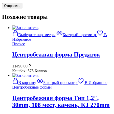
Похожие товары
Этот
Выберите параметры
Быстрый просмотр
В
товар
Избранное
имеет
Прочее
несколько
вариаций.
Центробежная форма Предаток
Опции
можно
выбрать
11490,00
₽
на
Кешбэк:
575 Баллов
странице
товара.
В корзину
Быстрый просмотр
В Избранное
Центробежные формы
Центробежная форма Тип 1,2″,
30mm, 108 мест, камень, KJ 270mm