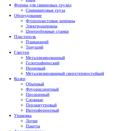
Формы для свинцовых грузил
Спиннинговые груза
Оборудование
Фторопластовые шприцы
Электрошприцы
Центробежные станки
Пластизоль
Плавающий
Тонущий
Глиттер
Металлизированный
Голографический
Неоновый
Металлизированный сверхтермостойкий
Колер
Обычный
Флуорисцентный
Прозрачный
Сложные
Перламутровый
Интерферентный
Упаковка
Лотки
Пакеты