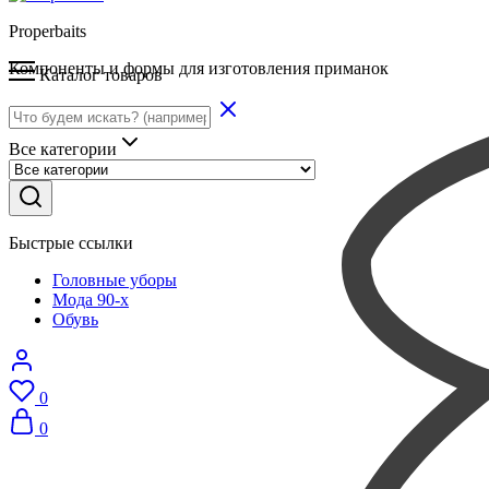
Properbaits
Компоненты и формы для изготовления приманок
Каталог товаров
Все категории
Быстрые ссылки
Головные уборы
Мода 90-х
Обувь
0
0