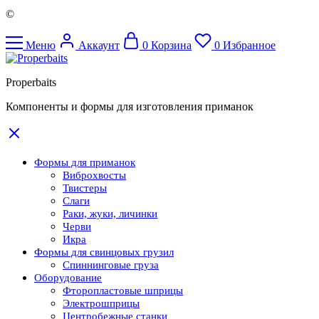
©
Меню
Аккаунт
0
Корзина
0
Избранное
Properbaits
Компоненты и формы для изготовления приманок
Формы для приманок
Виброхвосты
Твистеры
Слаги
Раки, жуки, личинки
Черви
Икра
Формы для свинцовых грузил
Спиннинговые груза
Оборудование
Фторопластовые шприцы
Электрошприцы
Центробежные станки