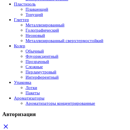
Пластизоль
Плавающий
Тонущий
Глиттер
Металлизированный
Голографический
Неоновый
Металлизированный сверхтермостойкий
Колер
Обычный
Флуорисцентный
Прозрачный
Сложные
Перламутровый
Интерферентный
Упаковка
Лотки
Пакеты
Ароматизаторы
Ароматизаторы концентрированные
Авторизация