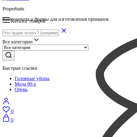
Properbaits
Компоненты и формы для изготовления приманок
Каталог товаров
Все категории
Быстрые ссылки
Головные уборы
Мода 90-х
Обувь
0
0