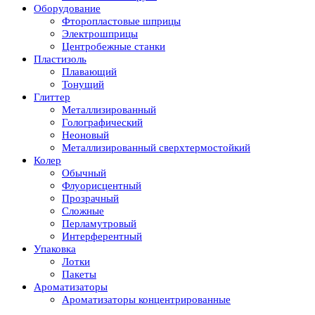
Оборудование
Фторопластовые шприцы
Электрошприцы
Центробежные станки
Пластизоль
Плавающий
Тонущий
Глиттер
Металлизированный
Голографический
Неоновый
Металлизированный сверхтермостойкий
Колер
Обычный
Флуорисцентный
Прозрачный
Сложные
Перламутровый
Интерферентный
Упаковка
Лотки
Пакеты
Ароматизаторы
Ароматизаторы концентрированные