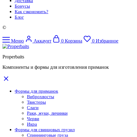
Доставка
Бонусы
Как сэкономить?
Блог
©
Меню
Аккаунт
0
Корзина
0
Избранное
Properbaits
Компоненты и формы для изготовления приманок
Формы для приманок
Виброхвосты
Твистеры
Слаги
Раки, жуки, личинки
Черви
Икра
Формы для свинцовых грузил
Спиннинговые груза